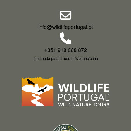
info@wildlifeportugal.pt
+351 918 068 872
(chamada para a rede móvel nacional)