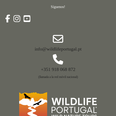
Síguenos!
info@wildlifeportugal.pt
+351 918 068 872
(llamada a la red móvil nacional)