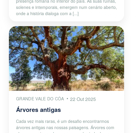
presença romana no interior do país. As suas ruínas,
solenes e intemporais, emergem num cenário aberto,
onde a história dialoga com a [...]
GRANDE VALE DO CÔA
22 Out 2025
Árvores antigas
Cada vez mais raras, é um desafio encontrarmos
árvores antigas nas nossas paisagens. Árvores com