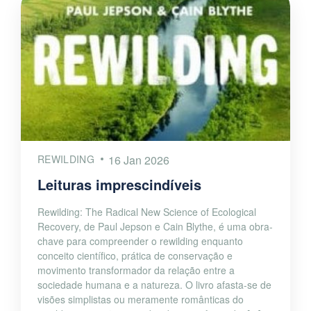
REWILDING
16 Jan 2026
Leituras imprescindíveis
Rewilding: The Radical New Science of Ecological
Recovery, de Paul Jepson e Cain Blythe, é uma obra-
chave para compreender o rewilding enquanto
conceito científico, prática de conservação e
movimento transformador da relação entre a
sociedade humana e a natureza. O livro afasta-se de
visões simplistas ou meramente românticas do