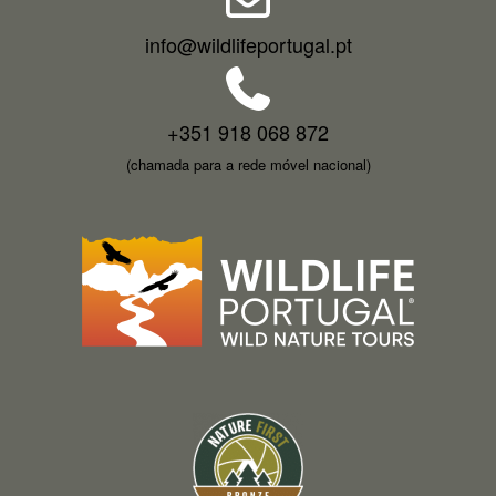
info@wildlifeportugal.pt
+351 918 068 872
(chamada para a rede móvel nacional)