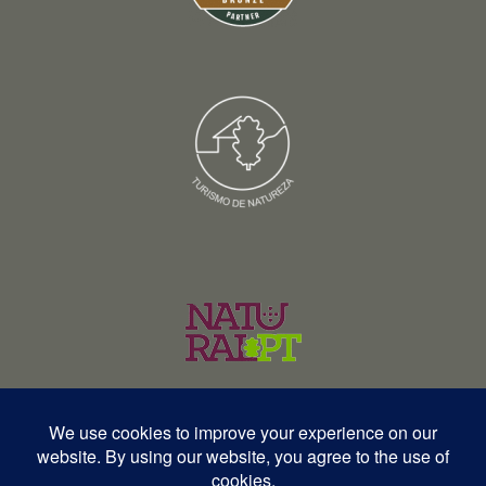
© Copyright 2026 – Wildlife Portugal – Todos os direitos reservados •
RNAVT 12577 | RNAAT 369/2025