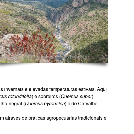
s invernais e elevadas temperaturas estivais. Aqui
us rotundifolia
) e sobreiros (
Quercus suber
).
alho-negral (
Quercus pyrenaica
) e de Carvalho-
através de práticas agropecuárias tradicionais e