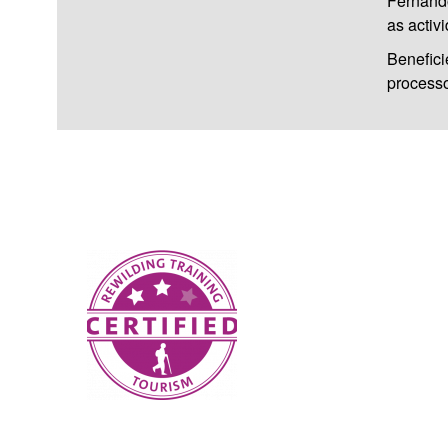
Fernando
as activ
Benefic
process