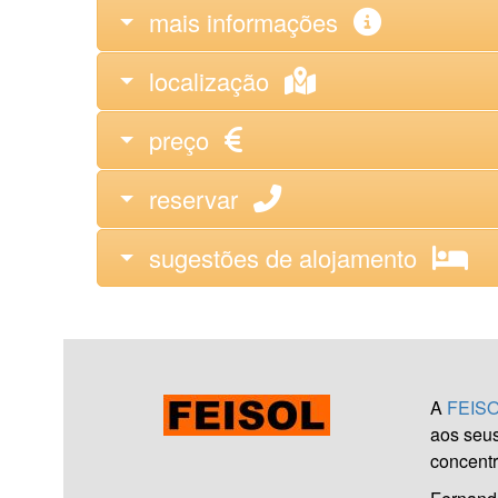
mais informações
localização
preço
reservar
sugestões de alojamento
A
FEIS
aos seus
concentr