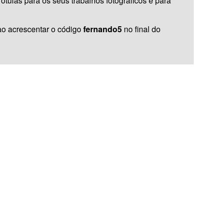
tulas para os seus trabalhos fotográficos e para
 ao acrescentar o código
fernando5
no final do