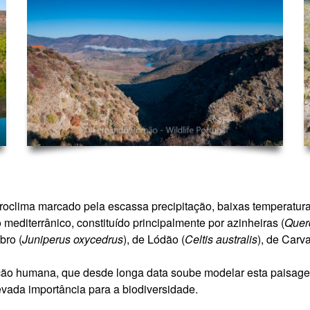
icroclima marcado pela escassa precipitação, baixas temperatura
editerrânico, constituído principalmente por azinheiras (
Querc
bro (
Juniperus oxycedrus
), de Lódão (
Celtis australis
), de Carv
ção humana, que desde longa data soube modelar esta paisagem 
vada importância para a biodiversidade.