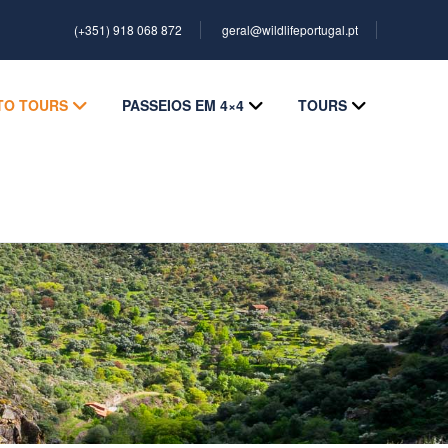
(+351) 918 068 872
geral@wildlifeportugal.pt
TO TOURS
PASSEIOS EM 4×4
TOURS