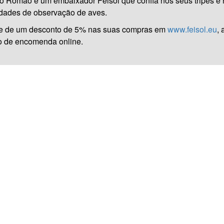
 Romão é um embaixador Feisol que confia nos seus tripés e ró
idades de observação de aves.
ie de um desconto de 5% nas suas compras em
www.feisol.eu
,
o de encomenda online.