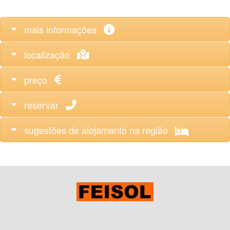
mais informações
localização
preço
reservar
sugestões de alojamento na região