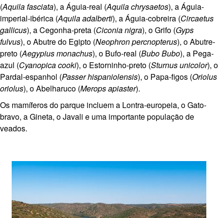
(
Aquila fasciata
)
, a Águia-real
(
Aquila chrysaetos
)
, a Águia-
imperial-ibérica (
Aquila adalberti
), a Águia-cobreira
(
Circaetus
gallicus
)
, a Cegonha-preta
(
Ciconia nigra
)
, o Grifo
(
Gyps
fulvus
)
, o Abutre do Egipto
(
Neophron percnopterus
)
, o Abutre-
preto (
Aegypius monachus
),
o Bufo-real (
Bubo Bubo
)
, a Pega-
azul
(
Cyanopica cooki
)
,
o Estorninho-preto (
Sturnus unicolor
), o
Pardal-espanhol (
Passer hispaniolensis
), o Papa-figos (
Oriolus
oriolus
), o Abelharuco (
Merops apiaster
)
.
Os mamíferos do parque incluem a Lontra-europeia, o Gato-
bravo, a Gineta, o Javali e uma importante população de
veados.