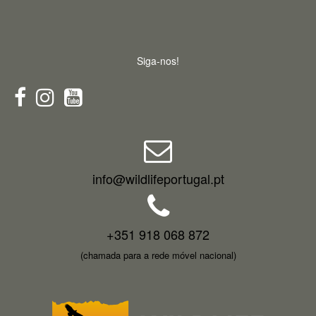
Siga-nos!
info@wildlifeportugal.pt
+351 918 068 872
(chamada para a rede móvel nacional)