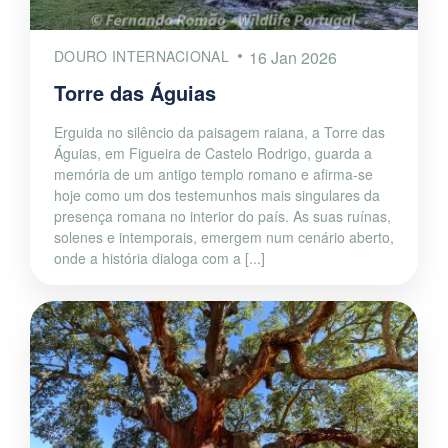
DOURO INTERNACIONAL
16 Jan 2026
Torre das Águias
Erguida no silêncio da paisagem raiana, a Torre das
Águias, em Figueira de Castelo Rodrigo, guarda a
memória de um antigo templo romano e afirma-se
hoje como um dos testemunhos mais singulares da
presença romana no interior do país. As suas ruínas,
solenes e intemporais, emergem num cenário aberto,
onde a história dialoga com a [...]