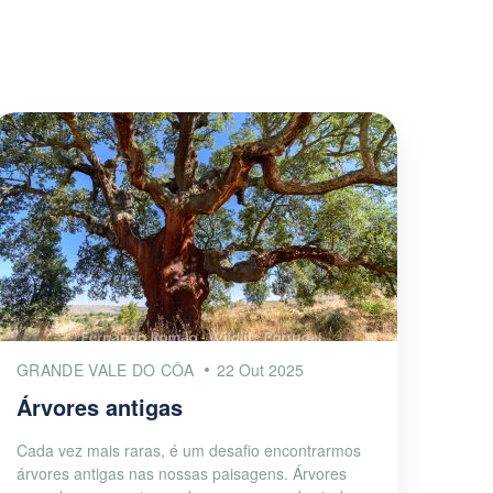
GRANDE VALE DO CÔA
22 Out 2025
Árvores antigas
Cada vez mais raras, é um desafio encontrarmos
árvores antigas nas nossas paisagens. Árvores