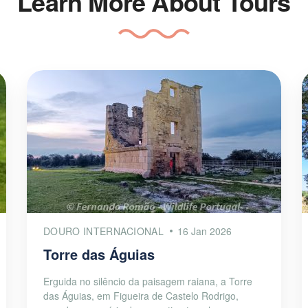
Learn More About Tours
DOURO INTERNACIONAL
16 Jan 2026
Torre das Águias
Erguida no silêncio da paisagem raiana, a Torre
das Águias, em Figueira de Castelo Rodrigo,