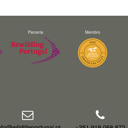
Parceria
Membro
nfo@wildlifeportugal.pt
+351 918 068 872