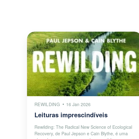
REWILDING
16 Jan 2026
Leituras imprescindíveis
Rewilding: The Radical New Science of Ecological
Recovery, de Paul Jepson e Cain Blythe, é uma