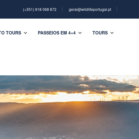
(+351) 918 068 872
geral@wildlifeportugal.pt
TO TOURS
PASSEIOS EM 4×4
TOURS