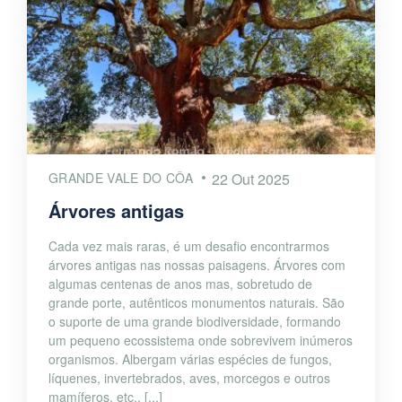
GRANDE VALE DO CÔA
22 Out 2025
Árvores antigas
Cada vez mais raras, é um desafio encontrarmos
árvores antigas nas nossas paisagens. Árvores com
algumas centenas de anos mas, sobretudo de
grande porte, autênticos monumentos naturais. São
o suporte de uma grande biodiversidade, formando
um pequeno ecossistema onde sobrevivem inúmeros
organismos. Albergam várias espécies de fungos,
líquenes, invertebrados, aves, morcegos e outros
mamíferos, etc.. [...]