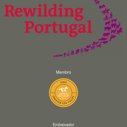
Membro
Embaixador