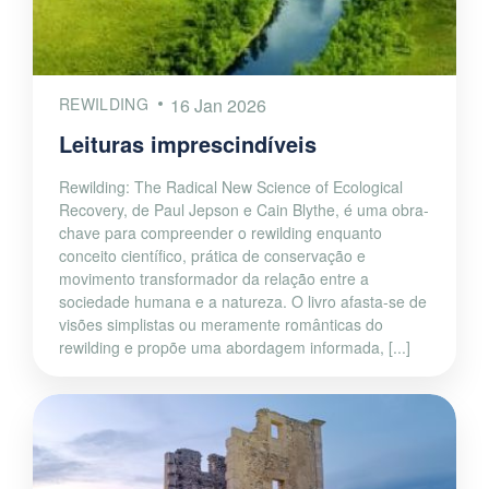
REWILDING
16 Jan 2026
Leituras imprescindíveis
Rewilding: The Radical New Science of Ecological
Recovery, de Paul Jepson e Cain Blythe, é uma obra-
chave para compreender o rewilding enquanto
conceito científico, prática de conservação e
movimento transformador da relação entre a
sociedade humana e a natureza. O livro afasta-se de
visões simplistas ou meramente românticas do
rewilding e propõe uma abordagem informada, [...]