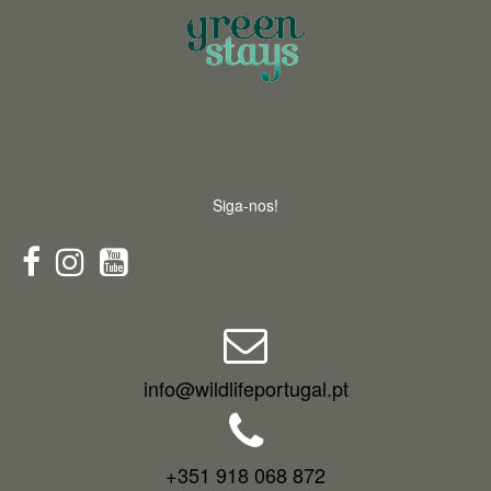
Siga-nos!
info@wildlifeportugal.pt
+351 918 068 872