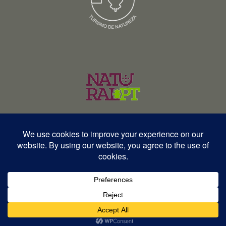
© Copyright 2026 – Wildlife Portugal – Todos os direitos reservados •
RNAVT 12577 | RNAAT 369/2025
English
Español
Português