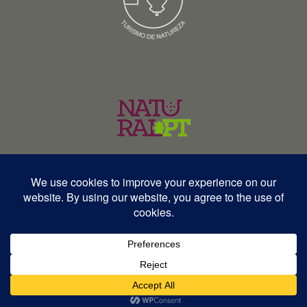
© Copyright 2026 – Wildlife Portugal – Todos os direitos reservados •
RNAVT 12577 | RNAAT 369/2025
English
Español
Português