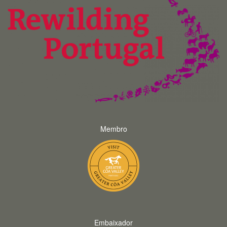
Membro
Embaixador