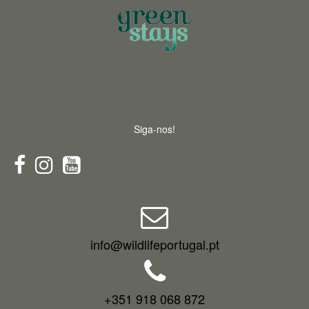
Siga-nos!
info@wildlifeportugal.pt
+351 918 068 872