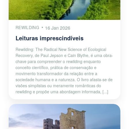
REWILDING
16 Jan 2026
Leituras imprescindíveis
Rewilding: The Radical New Science of Ecological
Recovery, de Paul Jepson e Cain Blythe, é uma obra-
chave para compreender o rewilding enquanto
conceito científico, prática de conservação e
movimento transformador da relação entre a
sociedade humana e a natureza. O livro afasta-se de
visões simplistas ou meramente românticas do
rewilding e propõe uma abordagem informada, [...]