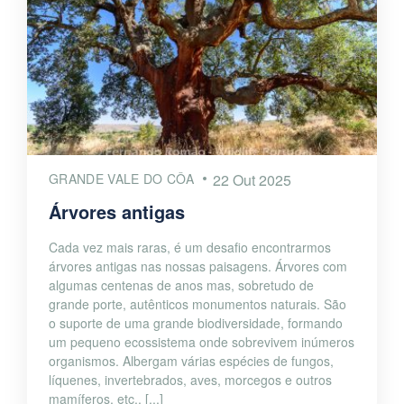
GRANDE VALE DO CÔA
22 Out 2025
Árvores antigas
Cada vez mais raras, é um desafio encontrarmos
árvores antigas nas nossas paisagens. Árvores com
algumas centenas de anos mas, sobretudo de
grande porte, autênticos monumentos naturais. São
o suporte de uma grande biodiversidade, formando
um pequeno ecossistema onde sobrevivem inúmeros
organismos. Albergam várias espécies de fungos,
líquenes, invertebrados, aves, morcegos e outros
mamíferos, etc.. [...]