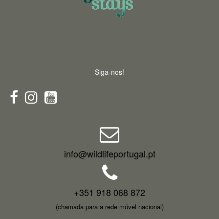
Siga-nos!
info@wildlifeportugal.pt
+351 918 068 872
(chamada para a rede móvel nacional)