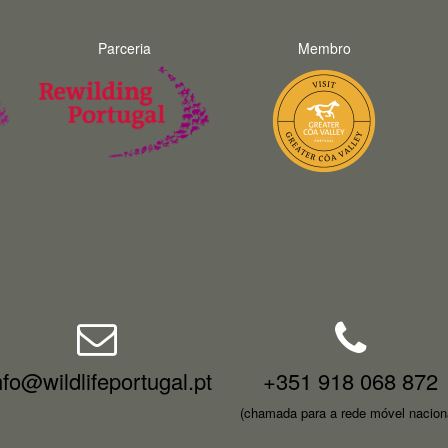
Parceria
Membro
nfo@wildlifeportugal.pt
+351 918 068 872
(chamada para a rede móvel nacion