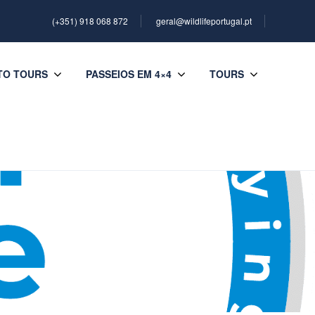
(+351) 918 068 872
geral@wildlifeportugal.pt
TO TOURS
PASSEIOS EM 4×4
TOURS