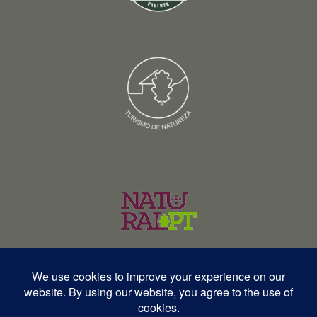
© Copyright 2026 – Wildlife Portugal – Todos os direitos reservados •
RNAVT 12577 | RNAAT 369/2025