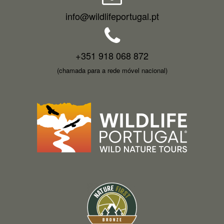
info@wildlifeportugal.pt
+351 918 068 872
(chamada para a rede móvel nacional)