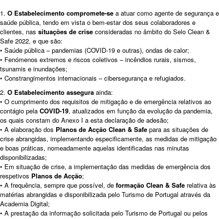
1.
O Estabelecimento compromete-se
a atuar como agente de segurança e
saúde pública, tendo em vista o bem-estar dos seus colaboradores e
clientes, nas
situações de crise
consideradas no âmbito do Selo Clean &
Safe 2022, e que são:
• Saúde pública – pandemias (COVID-19 e outras), ondas de calor;
• Fenómenos extremos e riscos coletivos – incêndios rurais, sismos,
tsunamis e inundações;
• Constrangimentos internacionais – cibersegurança e refugiados.
2.
O Estabelecimento assegura
ainda:
• O cumprimento dos requisitos de mitigação e de emergência relativos ao
contágio pela
COVID-19
, atualizados em função da evolução da pandemia,
os quais constam do Anexo I a esta declaração de adesão;
• A elaboração dos
Planos de Acção Clean & Safe
para as situações de
crise abrangidas, implementando especificamente, as medidas de mitigação
e boas práticas, nomeadamente aquelas identificadas nas minutas
disponibilizadas;
• Em situação de crise, a implementação das medidas de emergência dos
respetivos
Planos de Acção
;
• A frequência, sempre que possível, de
formação Clean & Safe
relativa às
matérias abrangidas e disponibilizada pelo Turismo de Portugal através da
Academia Digital;
• A prestação da informação solicitada pelo Turismo de Portugal ou pelos