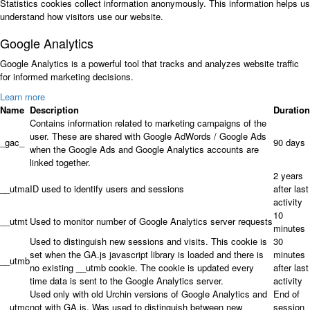
Statistics cookies collect information anonymously. This information helps us
understand how visitors use our website.
Google Analytics
Google Analytics is a powerful tool that tracks and analyzes website traffic
for informed marketing decisions.
Learn more
Name
Description
Duration
Contains information related to marketing campaigns of the
user. These are shared with Google AdWords / Google Ads
_gac_
90 days
when the Google Ads and Google Analytics accounts are
linked together.
2 years
__utma
ID used to identify users and sessions
after last
activity
10
__utmt
Used to monitor number of Google Analytics server requests
minutes
Used to distinguish new sessions and visits. This cookie is
30
set when the GA.js javascript library is loaded and there is
minutes
__utmb
no existing __utmb cookie. The cookie is updated every
after last
time data is sent to the Google Analytics server.
activity
Used only with old Urchin versions of Google Analytics and
End of
__utmc
not with GA.js. Was used to distinguish between new
session