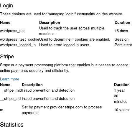
Login
These cookies are used for managing login functionality on this website.
Name
Description
Duration
Used to track the user across multiple
wordpress_sec
15 days
sessions.
wordpress_test_cookie
Used to determine if cookies are enabled.
Session
wordpress_logged_in
Used to store logged-in users.
Persistent
Stripe
Stripe is a payment processing platform that enables businesses to accept
online payments securely and efficiently.
Learn more
Name
Description
Duration
__stripe_mid
Fraud prevention and detection
1 year
30
__stripe_sid
Fraud prevention and detection
minutes
Set by payment provider stripe.com to process
m
10 years
payments
Statistics