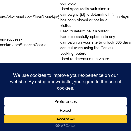
complete
Used specifically with slide-in
campaigns {id} to determine if it
om-{id}-closed / omSlideClosed-{id}
30 days
has been closed or not by a
visitor.
used to determine if a visitor
has successfully opted in to any
om-success-
campaign on your site to unlock
365 days
cookie / omSuccessCookie
content when using the Content
Locking feature.
Used to determine if a visitor
has successfully opted in to a
om-success-{id} / omSuccess-{id}
365 days
campaign with the ID of {id} on
your site
Used to determine if a visitor
omSeen-{id}
has been shown a campaign by
30 days
the slug. No expiration date
used to determine if a visitor
om-{id}
has interacted with a campaign
30 days
ID of {id} on your site.
Used to determine if a visitor
om-interaction-
has interacted with any
Session
cookie / omGlobalInteractionCookie
campaign on your site.
Used to prevent any future