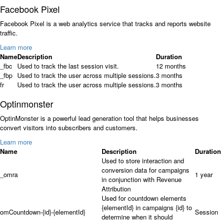
Facebook Pixel
Facebook Pixel is a web analytics service that tracks and reports website
traffic.
Learn more
Name
Description
Duration
_fbc
Used to track the last session visit.
12 months
_fbp
Used to track the user across multiple sessions.
3 months
fr
Used to track the user across multiple sessions.
3 months
Optinmonster
OptinMonster is a powerful lead generation tool that helps businesses
convert visitors into subscribers and customers.
Learn more
Name
Description
Duration
Used to store interaction and
conversion data for campaigns
_omra
1 year
in conjunction with Revenue
Attribution
Used for countdown elements
{elementId} in campaigns {id} to
omCountdown-{id}-{elementId}
Session
determine when it should