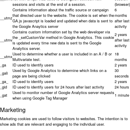
sessions and visits at the end of a session.
(browser)
Contains information about the traffic source or campaign
6
that directed user to the website. The cookie is set when the
months
__utmz
GA.js javascript is loaded and updated when data is sent to
after last
the Google Anaytics server
activity
Contains custom information set by the web developer via
2 years
the _setCustomVar method in Google Analytics. This cookie
__utmv
after last
is updated every time new data is sent to the Google
activity
Analytics server.
Used to determine whether a user is included in an A / B or
18
__utmx
Multivariate test.
months
_ga
ID used to identify users
2 years
Used by Google Analytics to determine which links on a
30
_gali
page are being clicked
seconds
_ga_
ID used to identify users
2 years
_gid
ID used to identify users for 24 hours after last activity
24 hours
Used to monitor number of Google Analytics server requests
_gat
1 minute
when using Google Tag Manager
Marketing
Marketing cookies are used to follow visitors to websites. The intention is to
show ads that are relevant and engaging to the individual user.