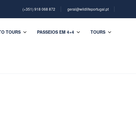
(+351) 918 068 872
geral@wildlifeportugal.pt
TO TOURS
PASSEIOS EM 4×4
TOURS