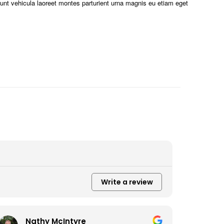
idunt vehicula laoreet montes parturient urna magnis eu etiam eget
Write a review
Nathy McIntyre
D