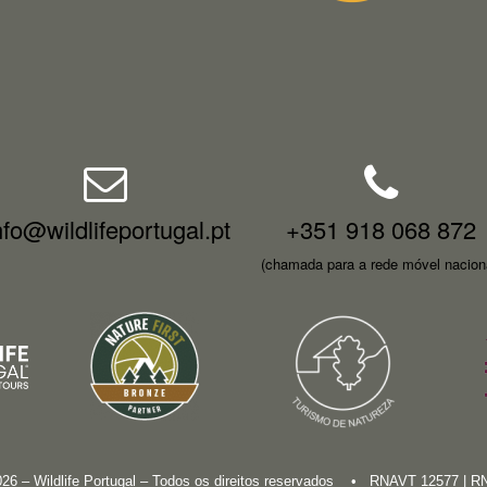
nfo@wildlifeportugal.pt
+351 918 068 872
(chamada para a rede móvel nacion
026 – Wildlife Portugal – Todos os direitos reservados • RNAVT 12577 | 