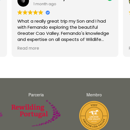
1 month ago
What a really great trip my Son and I had
with Fernando exploring the beautiful
Greater Cao Valley. Fernando's knowledge
and expertise on all aspects of Wildlife
were second to none. His enthusiasm is
Read more
infectious and he made the trip a joy for
both myself and my teenage son
unforgettable. Thank you Fernando and
hopefully we will do a trip with you again in
the future.
Parceria
Membro