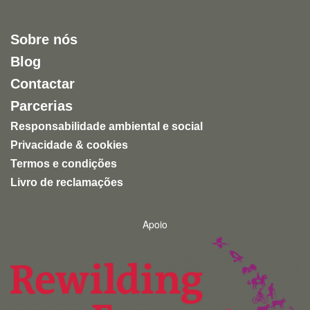
muitos zoológicos continuam a assentar na privação
de liberdade e na exploração de animais para
Sobre nós
entretenimento humano.
Blog
Uma experiência inspiradora, autêntica e altamente
Contactar
recomendável para quem quer conhecer a natureza
de forma ética e responsável.
Parcerias
Responsabilidade ambiental e social
Privacidade & cookies
Termos e condições
Livro de reclamações
Apoio