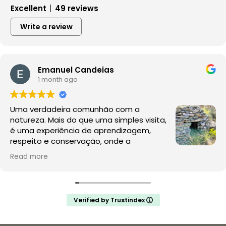
Excellent
49 reviews
Write a review
Emanuel Candeias
1 month ago
Uma verdadeira comunhão com a
natureza. Mais do que uma simples visita,
é uma experiência de aprendizagem,
respeito e conservação, onde a
observação da fauna e da flora acontece
Read more
no seu habitat natural, sem perturbações.
A Rewilding Portugal mostra que este é o futuro do
turismo de natureza e da conservação. Depois desta
Verified by Trustindex
experiência, a comparação com os jardins zoológicos
é inevitável: enquanto aqui se promove a liberdade, o
conhecimento e a proteção da vida selvagem,