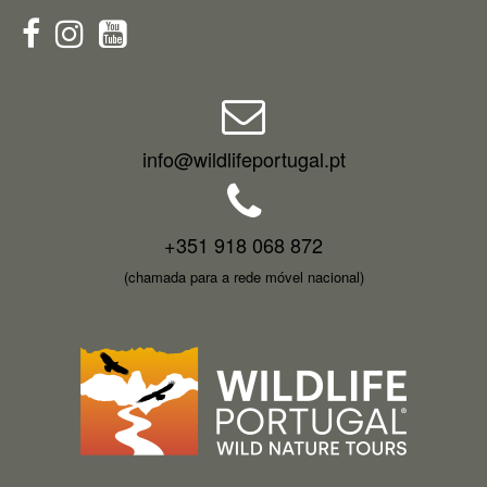
info@wildlifeportugal.pt
+351 918 068 872
(chamada para a rede móvel nacional)