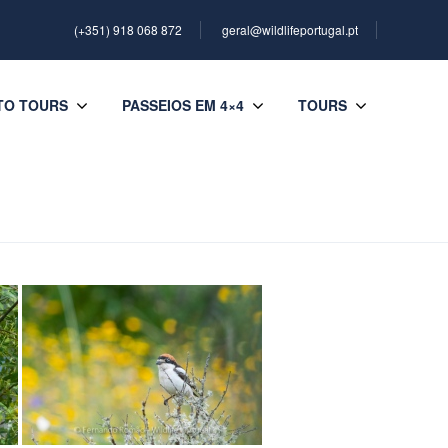
(+351) 918 068 872
geral@wildlifeportugal.pt
TO TOURS
PASSEIOS EM 4×4
TOURS