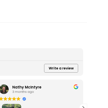
Write a review
Nathy McIntyre
D
3 months ago
3
Fiz um p