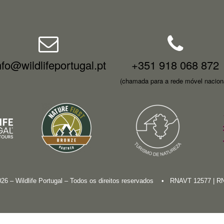
nfo@wildlifeportugal.pt
+351 918 068 872
(chamada para a rede móvel nacion
026 – Wildlife Portugal – Todos os direitos reservados • RNAVT 12577 | 