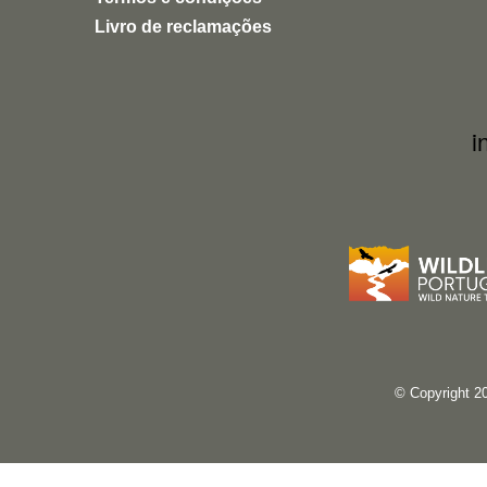
Uma experiência inspiradora, autêntica e
Livro de reclamações
altamente recomendável para quem quer
conhecer a natureza de forma ética e
responsável.
i
© Copyright 2