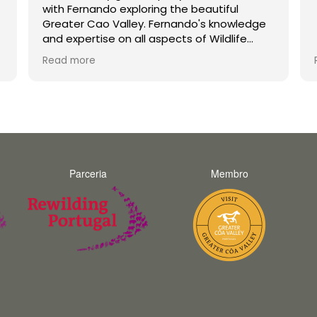
with Fernando exploring the beautiful
Greater Cao Valley. Fernando's knowledge
and expertise on all aspects of Wildlife
were second to none. His enthusiasm is
Read more
infectious and he made the trip a joy for
both myself and my teenage son
unforgettable. Thank you Fernando and
hopefully we will do a trip with you again in
the future.
Parceria
Membro