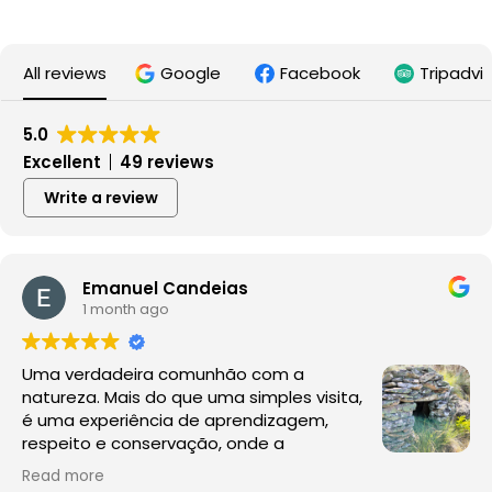
All reviews
Google
Facebook
Tripadvi
5.0
Excellent
49 reviews
Write a review
Emanuel Candeias
1 month ago
Uma verdadeira comunhão com a
natureza. Mais do que uma simples visita,
é uma experiência de aprendizagem,
respeito e conservação, onde a
observação da fauna e da flora acontece
Read more
no seu habitat natural, sem perturbações.