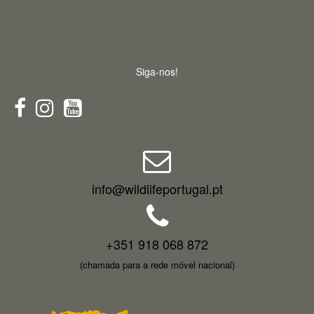
Siga-nos!
info@wildlifeportugal.pt
+351 918 068 872
(chamada para a rede móvel nacional)