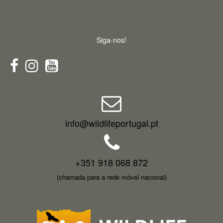
Siga-nos!
info@wildlifeportugal.pt
+351 918 068 872
(chamada para a rede móvel nacional)