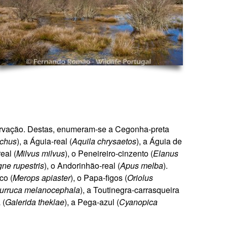
servação. Destas, enumeram-se a
Cegonha-preta
chus
), a Águia-real (
Aquila chrysaetos
), a Águia de
eal (
Milvus milvus
), o Peneireiro-cinzento (
Elanus
ne rupestris
), o Andorinhão-real (
Apus melba
)
.
co (
Merops apiaster
), o Papa-figos (
Oriolus
urruca melanocephala
), a Toutinegra-carrasqueira
 (
Galerida theklae
), a Pega-azul (
Cyanopica