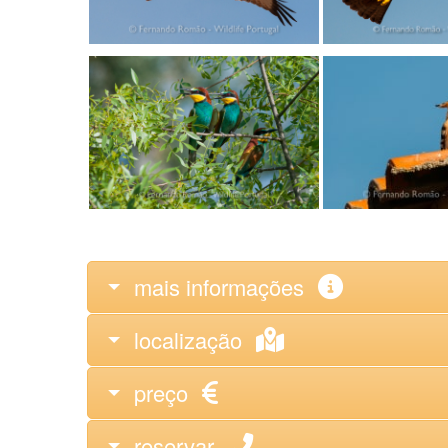
mais informações
localização
preço
reservar