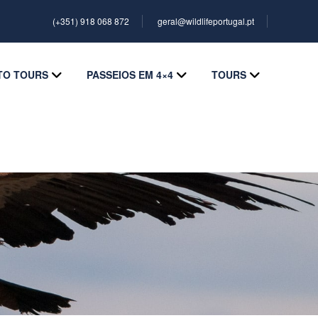
(+351) 918 068 872
geral@wildlifeportugal.pt
TO TOURS
PASSEIOS EM 4×4
TOURS