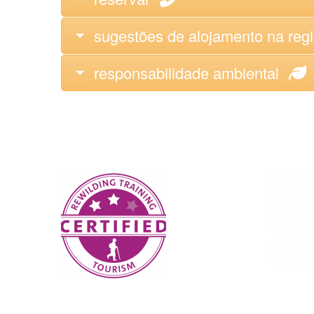
sugestões de alojamento na reg
responsabilidade ambiental