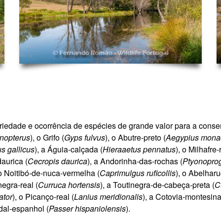
riedade e ocorrência de espécies de grande valor para a con
nopterus
), o Grifo (
Gyps fulvus
), o Abutre-preto (
Aegypius mona
s gallicus
), a Águia-calçada (
Hieraaetus pennatus
),
o Milhafre-r
daurica (
Cecropis daurica
), a Andorinha-das-rochas (
Ptyonoprog
 Noitibó-de-nuca-vermelha (
Caprimulgus ruficollis
), o Abelharu
negra-real (
Curruca hortensis
), a Toutinegra-de-cabeça-preta (
C
ator
), o Picanço-real (
Lanius meridionalis
), a Cotovia-montesina
rdal-espanhol (
Passer hispaniolensis
).