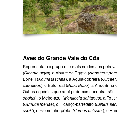
Aves do Grande Vale do Côa
Representam o grupo que mais se destaca pela va
(
Ciconia nigra
), o Abutre do Egipto (
Neophron perc
Bonelli (
Aquila fasciata
), a
Águia-cobreira (
Circaetu
caeruleus
), o Bufo-real (
Bubo Bubo
), a Andorinha-
Outras espécies que aqui podemos encontrar são o
oriolus
), o Melro-azul (
Monticola solitarius
), a Touti
(
Curruca iberiae
), o Picanço-barreteiro (
Lanius sen
cooki
), o Estorninho-preto (
Sturnus unicolor
), o Pa