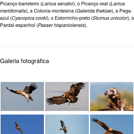
Picanço-barreteiro (
Lanius senator
), o Picanço-real (
Lanius
meridionalis
), a Cotovia-montesina (
Galerida theklae
), a Pega-
azul (
Cyanopica cooki
), o Estorninho-preto (
Sturnus unicolor
), o
Pardal-espanhol (
Passer hispaniolensis
).
Galeria fotográfica