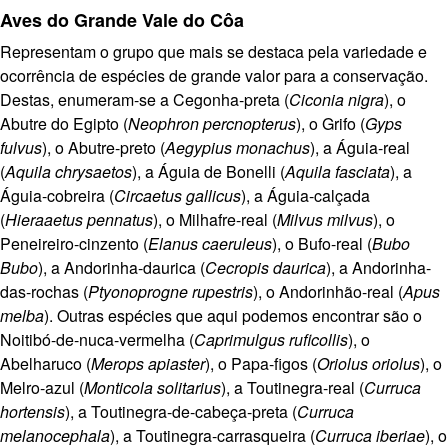
Aves do Grande Vale do Côa
Representam o grupo que mais se destaca pela variedade e
ocorrência de espécies de grande valor para a conservação.
Destas, enumeram-se a
Cegonha-preta (
Ciconia nigra
), o
Abutre do Egipto (
Neophron percnopterus
), o Grifo (
Gyps
fulvus
), o Abutre-preto (
Aegypius monachus
), a Águia-real
(
Aquila chrysaetos
), a Águia de Bonelli (
Aquila fasciata
), a
Águia-cobreira (
Circaetus gallicus
), a Águia-calçada
(
Hieraaetus pennatus
),
o Milhafre-real (
Milvus milvus
), o
Peneireiro-cinzento (
Elanus caeruleus
), o Bufo-real (
Bubo
Bubo
), a Andorinha-daurica (
Cecropis daurica
), a Andorinha-
das-rochas (
Ptyonoprogne rupestris
), o Andorinhão-real (
Apus
melba
)
. Outras espécies que aqui podemos encontrar são o
Noitibó-de-nuca-vermelha (
Caprimulgus ruficollis
), o
Abelharuco (
Merops apiaster
), o Papa-figos (
Oriolus oriolus
), o
Melro-azul (
Monticola solitarius
), a Toutinegra-real (
Curruca
hortensis
), a Toutinegra-de-cabeça-preta (
Curruca
melanocephala
), a Toutinegra-carrasqueira (
Curruca iberiae
), o