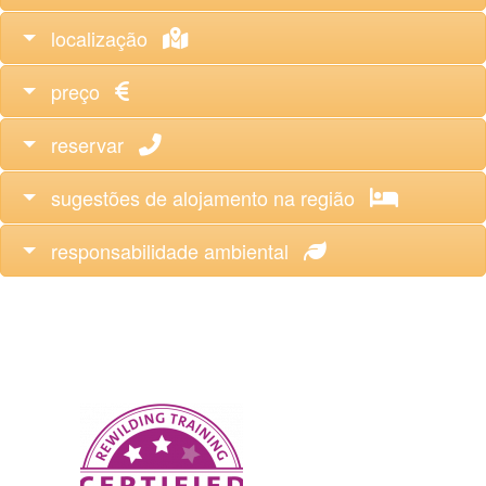
localização
preço
reservar
sugestões de alojamento na região
responsabilidade ambiental