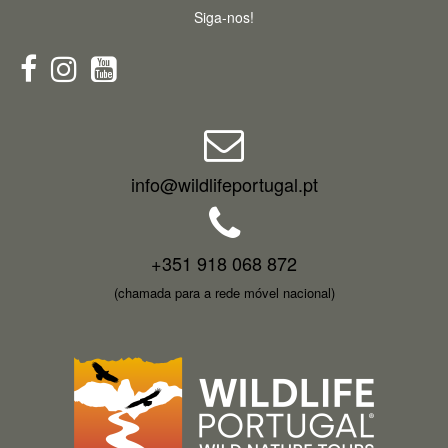
Siga-nos!
info@wildlifeportugal.pt
+351 918 068 872
(chamada para a rede móvel nacional)