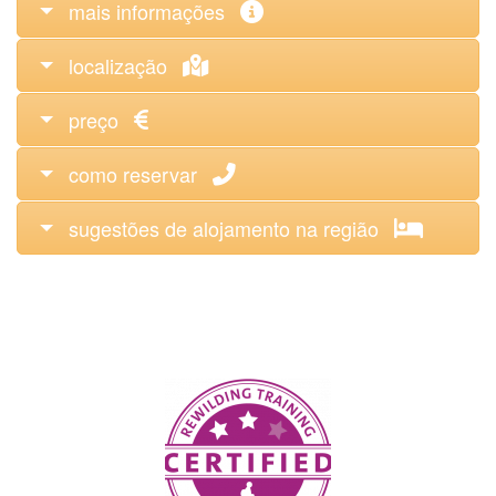
mais informações
localização
preço
como reservar
sugestões de alojamento na região