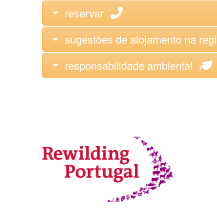
reservar
sugestões de alojamento na reg
responsabilidade ambiental