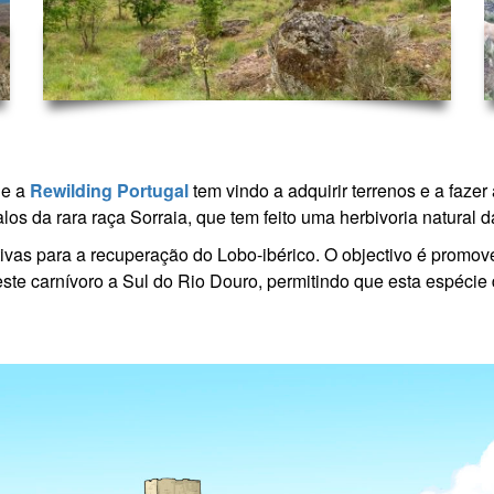
de a
Rewilding Portugal
tem vindo a adquirir terrenos e a faze
s da rara raça Sorraia, que tem feito uma herbivoria natural 
iativas para a recuperação do Lobo-ibérico. O objectivo é prom
ste carnívoro a Sul do Rio Douro, permitindo que esta espéci