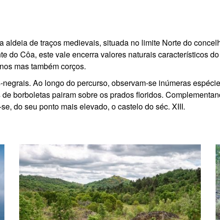
ma aldeia de traços medievais, situada no limite Norte do conce
o Côa, este vale encerra valores naturais característicos do ter
inos mas também corços.
-negrais. Ao longo do percurso, observam-se inúmeras espécies
 de borboletas pairam sobre os prados floridos.
Complementando 
se, do seu ponto mais elevado, o castelo do séc. XIII.