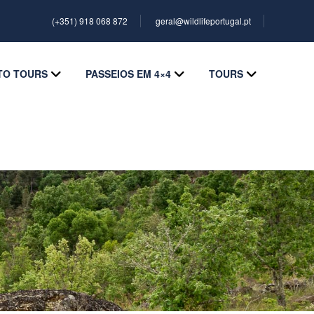
(+351) 918 068 872
geral@wildlifeportugal.pt
TO TOURS
PASSEIOS EM 4×4
TOURS