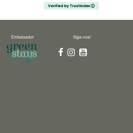
explains everything. His interest and love for
Verified by Trustindex
nature is infectious
Embaixador
Siga-nos!