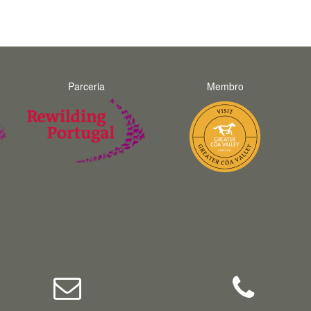
unforgettable. Thank you Fernando and
hopefully we will do a trip with you again in
the future.
Parceria
Membro