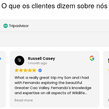
O que os clientes dizem sobre nós
Tripadvisor
Russell Casey
1 month ago
What a really great trip my Son and I had
with Fernando exploring the beautiful
Greater Cao Valley. Fernando's knowledge
and expertise on all aspects of Wildlife
were second to none. His enthusiasm is
Read more
infectious and he made the trip a joy for
both myself and my teenage son