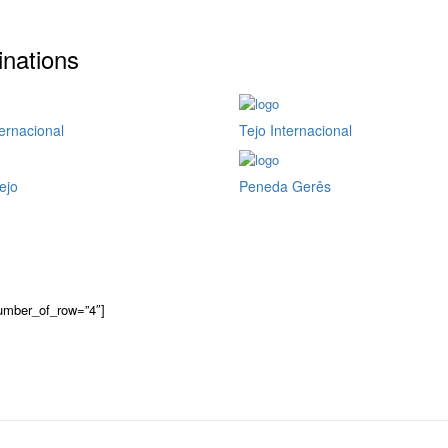
inations
ernacional
Tejo Internacional
ejo
Peneda Gerês
number_of_row=”4″]