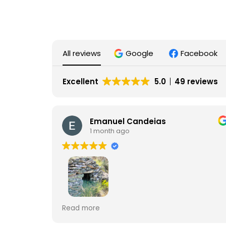
All reviews
Google
Facebook
Excellent
5.0
49 reviews
Emanuel Candeias
1 month ago
Uma verdadeira comunhão com a
Read more
natureza. Mais do que uma simples visita, é
uma experiência de aprendizagem,