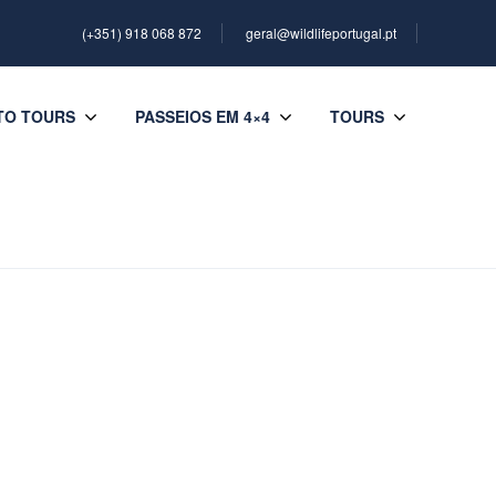
(+351) 918 068 872
geral@wildlifeportugal.pt
TO TOURS
PASSEIOS EM 4×4
TOURS