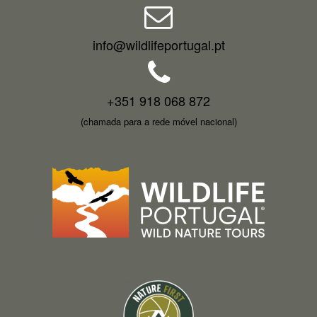
info@wildlifeportugal.pt
+351 918 068 872
(chamada para a rede móvel nacional)