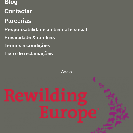
Blog
Uma experiência inspiradora, autêntica e altamente
Contactar
recomendável para quem quer conhecer a natureza
de forma ética e responsável.
Parcerias
Responsabilidade ambiental e social
Privacidade & cookies
Termos e condições
Livro de reclamações
Apoio