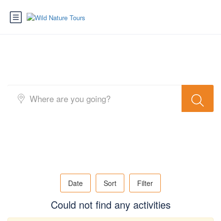
Search Result Activity 5
Date
Sort
Filter
Could not find any activities