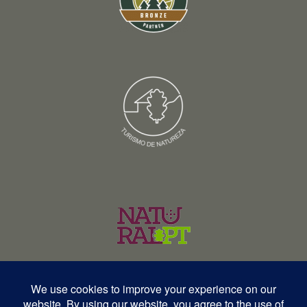
© Copyright 2026 – Wildlife Portugal – Todos os direitos reservados •
RNAVT 12577 | RNAAT 369/2025