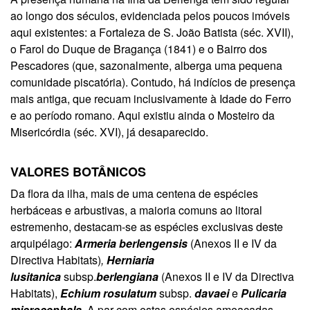
ao longo dos séculos, evidenciada pelos poucos imóveis
aqui existentes: a Fortaleza de S. João Batista (séc. XVII),
o Farol do Duque de Bragança (1841) e o Bairro dos
Pescadores (que, sazonalmente, alberga uma pequena
comunidade piscatória). Contudo, há indícios de presença
mais antiga, que recuam inclusivamente à Idade do Ferro
e ao período romano. Aqui existiu ainda o Mosteiro da
Misericórdia (séc. XVI), já desaparecido.
VALORES BOTÂNICOS
Da flora da ilha, mais de uma centena de espécies
herbáceas e arbustivas, a maioria comuns ao litoral
estremenho, destacam-se as espécies exclusivas deste
arquipélago:
Armeria berlengensis
(Anexos II e IV da
Directiva Habitats)
,
Herniaria
lusitanica
subsp.
berlengiana
(Anexos II e IV da Directiva
Habitats),
Echium rosulatum
subsp.
davaei
e
Pulicaria
microcephala
. A par com estas espécies ameaçadas,