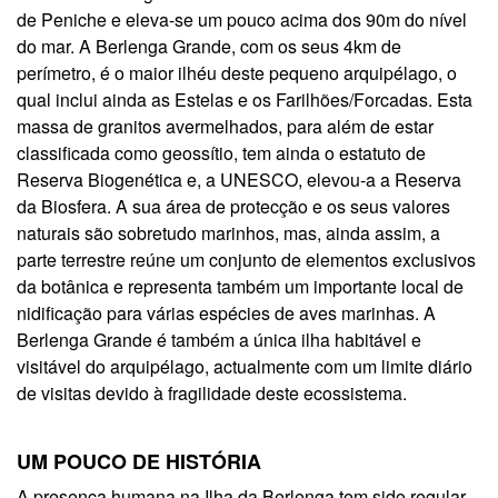
de Peniche e eleva-se um pouco acima dos 90m do nível
do mar. A Berlenga Grande, com os seus 4km de
perímetro, é o maior ilhéu deste pequeno arquipélago, o
qual inclui ainda as Estelas e os Farilhões/Forcadas. Esta
massa de granitos avermelhados, para além de estar
classificada como geossítio, tem ainda o estatuto de
Reserva Biogenética e, a UNESCO, elevou-a a Reserva
da Biosfera. A sua área de protecção e os seus valores
naturais são sobretudo marinhos, mas, ainda assim, a
parte terrestre reúne um conjunto de elementos exclusivos
da botânica e representa também um importante local de
nidificação para várias espécies de aves marinhas. A
Berlenga Grande é também a única ilha habitável e
visitável do arquipélago, actualmente com um limite diário
de visitas devido à fragilidade deste ecossistema.
UM POUCO DE HISTÓRIA
A presença humana na Ilha da Berlenga tem sido regular