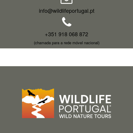
info@wildlifeportugal.pt
+351 918 068 872
(chamada para a rede móvel nacional)