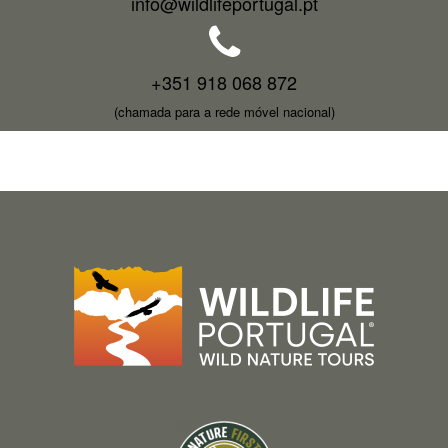
info@wildlifeportugal.pt
+351 918 068 872
(chamada para a rede móvel nacional)