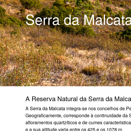
Serra da Malcat
A Reserva Natural da Serra da Malca
A Serra da Malcata integra-se nos concelhos de Pe
Geograficamente, corresponde à continuidade da Se
afloramentos quartzíticos e de cumes caracteristi
e a sua altitude varia entre os 425 e os 1078 m.