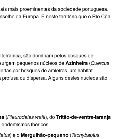
tais mais proeminentes da sociedade portuguesa.
nselho da Europa.
É neste território que o Rio Côa
diterrânica, são dominam pelos bosques de
s surgem pequenos núcleos de
Azinheira
(
Quercus
bertas por bosques de amieiros, um habitat
a profusa ou dispersa. Alguns destes núcleos são
es
(
Pleurodeles waltl
), do
Tritão-de-ventre-laranja
do endemismos ibéricos.
tatus
) e o
Mergulhão-pequeno
(
Tachybaptus