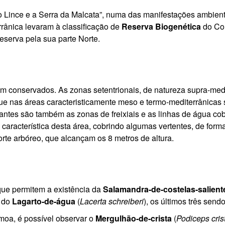
 Lince e a Serra da Malcata”, numa das manifestações ambien
rrânica levaram à classificação de
Reserva Biogenética
do Co
Reserva pela sua parte Norte.
bem conservados. As zonas setentrionais, de natureza supra-me
que nas áreas caracteristicamente meso e termo-mediterrânica
tantes são também as zonas de freixiais e as linhas de água co
característica desta área, cobrindo algumas vertentes, de form
orte arbóreo, que alcançam os 8 metros de altura.
que permitem a existência da
Salamandra-de-costelas-salient
e do
Lagarto-de-água
(
Lacerta schreiberi
), os últimos três sen
moa, é possível observar o
Mergulhão-de-crista
(
Podiceps cris