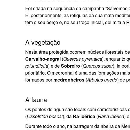
Foi criada na sequência da campanha “Salvemos o
E, posteriormente, as relíquias da sua mata medite
tem o seu berço e, no seu troço inicial, delimita a 
A vegetação
Nesta área protegida ocorrem núcleos florestais 
Carvalho-negral
(
Quercus pyrenaica
), enquanto 
rotundifolia
) e de
Sobreiro
(
Quercus suber
). Impor
prioritário. O medronhal é uma das formações mais 
formados por
medronheiros
(
Arbutus unedo
) de p
A fauna
Os pontos de água são locais com características 
(
Lissotriton boscai
), da
Rã-ibérica
(
Rana iberica
) 
Durante todo o ano, na barragem da ribeira da Mei