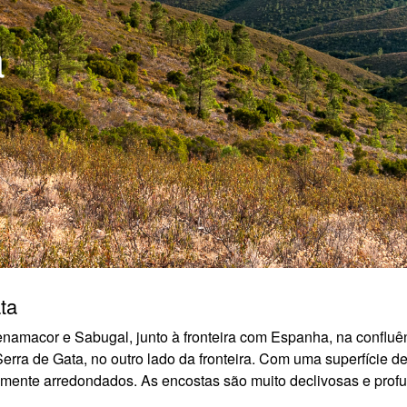
a
ta
namacor e Sabugal, junto à fronteira com Espanha, na confluên
rra de Gata, no outro lado da fronteira. Com uma superfície de
camente arredondados. As encostas são muito declivosas e prof