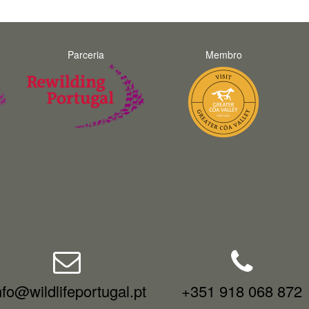
Parceria
Membro
nfo@wildlifeportugal.pt
+351 918 068 872