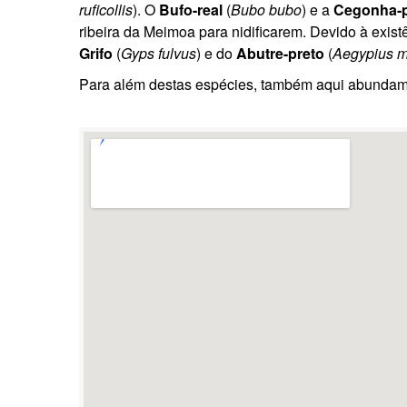
ruficollis
). O
Bufo-real
(
Bubo bubo
) e a
Cegonha-p
ribeira da Meimoa para nidificarem. Devido à exi
Grifo
(
Gyps fulvus
) e do
Abutre-preto
(
Aegypius 
Para além destas espécies, também aqui abunda