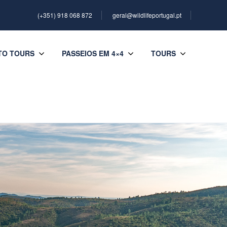
(+351) 918 068 872
geral@wildlifeportugal.pt
TO TOURS
PASSEIOS EM 4×4
TOURS