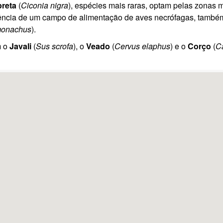
reta
(
Ciconia nigra
), espécies mais raras, optam pelas zonas 
stência de um campo de alimentação de aves necrófagas, també
monachus
).
m o
Javali
(
Sus scrofa
), o
Veado
(
Cervus elaphus
) e o
Corço
(
C