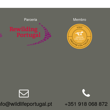
Parceria
Membro
nfo@wildlifeportugal.pt
+351 918 068 872