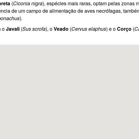
reta
(
Ciconia nigra
), espécies mais raras, optam pelas zonas 
stência de um campo de alimentação de aves necrófagas, també
monachus
).
m o
Javali
(
Sus scrofa
), o
Veado
(
Cervus elaphus
) e o
Corço
(
C