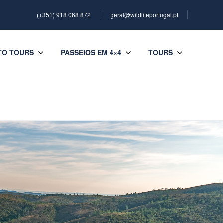
(+351) 918 068 872
geral@wildlifeportugal.pt
TO TOURS
PASSEIOS EM 4×4
TOURS