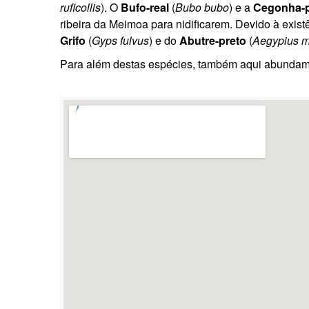
ruficollis
). O
Bufo-real
(
Bubo bubo
) e a
Cegonha-p
ribeira da Meimoa para nidificarem. Devido à exi
Grifo
(
Gyps fulvus
) e do
Abutre-preto
(
Aegypius 
Para além destas espécies, também aqui abunda