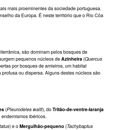
tais mais proeminentes da sociedade portuguesa.
nselho da Europa.
É neste território que o Rio Côa
diterrânica, são dominam pelos bosques de
s surgem pequenos núcleos de
Azinheira
(
Quercus
bertas por bosques de amieiros, um habitat
a profusa ou dispersa. Alguns destes núcleos são
es
(
Pleurodeles waltl
), do
Tritão-de-ventre-laranja
do endemismos ibéricos.
tatus
) e o
Mergulhão-pequeno
(
Tachybaptus