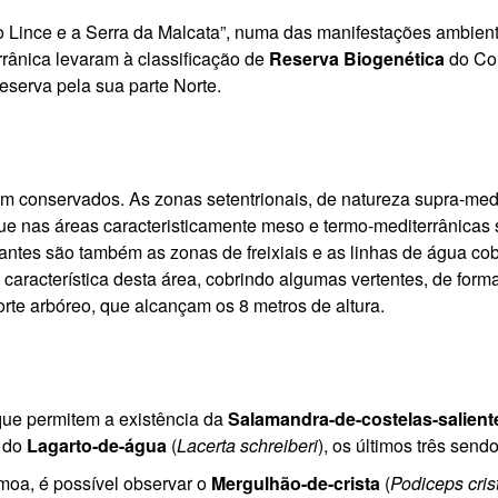
 Lince e a Serra da Malcata”, numa das manifestações ambien
rrânica levaram à classificação de
Reserva Biogenética
do Co
Reserva pela sua parte Norte.
bem conservados. As zonas setentrionais, de natureza supra-me
que nas áreas caracteristicamente meso e termo-mediterrânica
tantes são também as zonas de freixiais e as linhas de água co
característica desta área, cobrindo algumas vertentes, de form
orte arbóreo, que alcançam os 8 metros de altura.
que permitem a existência da
Salamandra-de-costelas-salient
e do
Lagarto-de-água
(
Lacerta schreiberi
), os últimos três sen
moa, é possível observar o
Mergulhão-de-crista
(
Podiceps cris