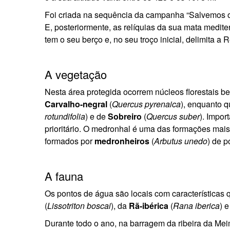
Foi criada na sequência da campanha “Salvemos o
E, posteriormente, as relíquias da sua mata medite
tem o seu berço e, no seu troço inicial, delimita a 
A vegetação
Nesta área protegida ocorrem núcleos florestais 
Carvalho-negral
(
Quercus pyrenaica
), enquanto 
rotundifolia
) e de
Sobreiro
(
Quercus suber
). Impor
prioritário. O medronhal é uma das formações mais 
formados por
medronheiros
(
Arbutus unedo
) de p
A fauna
Os pontos de água são locais com características 
(
Lissotriton boscai
), da
Rã-ibérica
(
Rana iberica
) 
Durante todo o ano, na barragem da ribeira da Mei