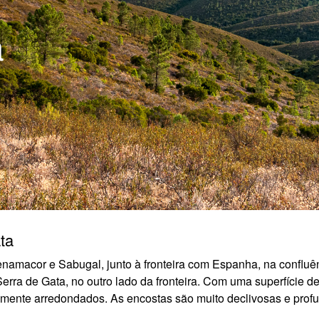
a
ta
namacor e Sabugal, junto à fronteira com Espanha, na confluên
rra de Gata, no outro lado da fronteira. Com uma superfície de
camente arredondados. As encostas são muito declivosas e prof