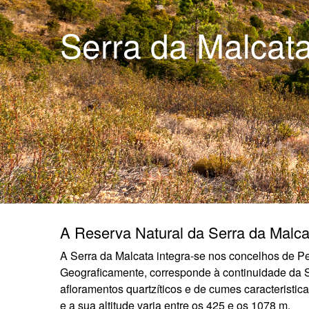
Serra da Malcat
A Reserva Natural da Serra da Malca
A Serra da Malcata integra-se nos concelhos de Pe
Geograficamente, corresponde à continuidade da Se
afloramentos quartzíticos e de cumes caracteristi
e a sua altitude varia entre os 425 e os 1078 m.