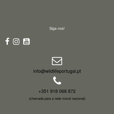
Siga-nos!
info@wildlifeportugal.pt
+351 918 068 872
(chamada para a rede móvel nacional)