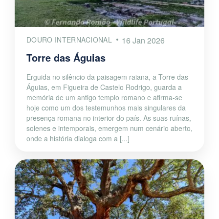
DOURO INTERNACIONAL
16 Jan 2026
Torre das Águias
Erguida no silêncio da paisagem raiana, a Torre das
Águias, em Figueira de Castelo Rodrigo, guarda a
memória de um antigo templo romano e afirma-se
hoje como um dos testemunhos mais singulares da
presença romana no interior do país. As suas ruínas,
solenes e intemporais, emergem num cenário aberto,
onde a história dialoga com a [...]