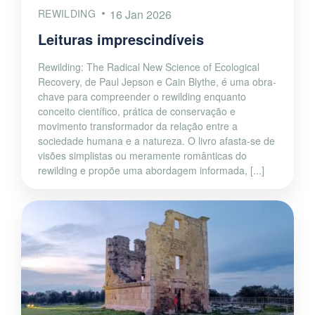
REWILDING
16 Jan 2026
Leituras imprescindíveis
Rewilding: The Radical New Science of Ecological
Recovery, de Paul Jepson e Cain Blythe, é uma obra-
chave para compreender o rewilding enquanto
conceito científico, prática de conservação e
movimento transformador da relação entre a
sociedade humana e a natureza. O livro afasta-se de
visões simplistas ou meramente românticas do
rewilding e propõe uma abordagem informada, [...]