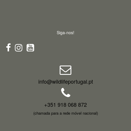
Siga-nos!
info@wildlifeportugal.pt
+351 918 068 872
(chamada para a rede móvel nacional)