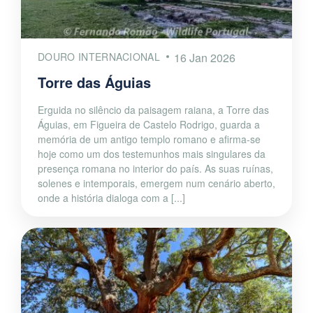
DOURO INTERNACIONAL
16 Jan 2026
Torre das Águias
Erguida no silêncio da paisagem raiana, a Torre das
Águias, em Figueira de Castelo Rodrigo, guarda a
memória de um antigo templo romano e afirma-se
hoje como um dos testemunhos mais singulares da
presença romana no interior do país. As suas ruínas,
solenes e intemporais, emergem num cenário aberto,
onde a história dialoga com a [...]