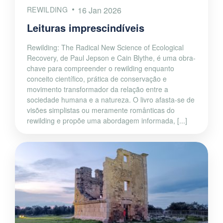
REWILDING
16 Jan 2026
Leituras imprescindíveis
Rewilding: The Radical New Science of Ecological
Recovery, de Paul Jepson e Cain Blythe, é uma obra-
chave para compreender o rewilding enquanto
conceito científico, prática de conservação e
movimento transformador da relação entre a
sociedade humana e a natureza. O livro afasta-se de
visões simplistas ou meramente românticas do
rewilding e propõe uma abordagem informada, [...]