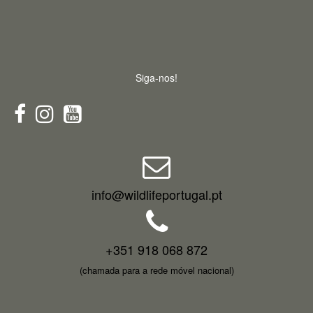
Siga-nos!
info@wildlifeportugal.pt
+351 918 068 872
(chamada para a rede móvel nacional)