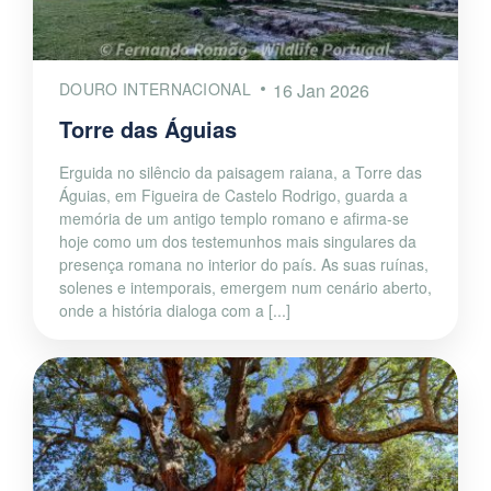
DOURO INTERNACIONAL
16 Jan 2026
Torre das Águias
Erguida no silêncio da paisagem raiana, a Torre das
Águias, em Figueira de Castelo Rodrigo, guarda a
memória de um antigo templo romano e afirma-se
hoje como um dos testemunhos mais singulares da
presença romana no interior do país. As suas ruínas,
solenes e intemporais, emergem num cenário aberto,
onde a história dialoga com a [...]