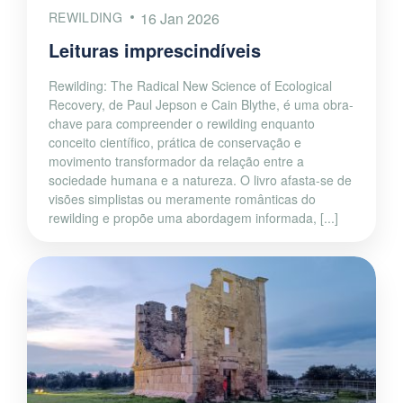
REWILDING
16 Jan 2026
Leituras imprescindíveis
Rewilding: The Radical New Science of Ecological
Recovery, de Paul Jepson e Cain Blythe, é uma obra-
chave para compreender o rewilding enquanto
conceito científico, prática de conservação e
movimento transformador da relação entre a
sociedade humana e a natureza. O livro afasta-se de
visões simplistas ou meramente românticas do
rewilding e propõe uma abordagem informada, [...]