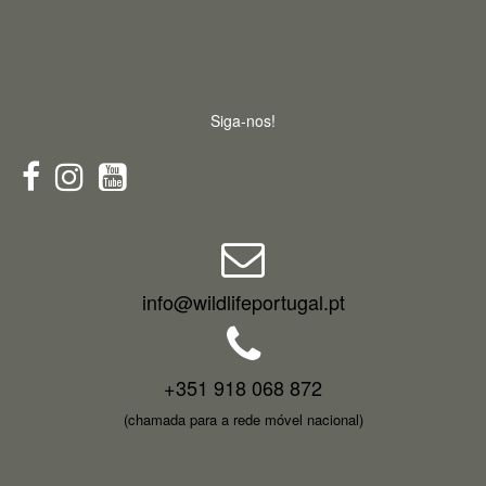
Siga-nos!
info@wildlifeportugal.pt
+351 918 068 872
(chamada para a rede móvel nacional)