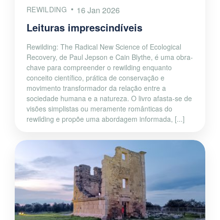
REWILDING
16 Jan 2026
Leituras imprescindíveis
Rewilding: The Radical New Science of Ecological
Recovery, de Paul Jepson e Cain Blythe, é uma obra-
chave para compreender o rewilding enquanto
conceito científico, prática de conservação e
movimento transformador da relação entre a
sociedade humana e a natureza. O livro afasta-se de
visões simplistas ou meramente românticas do
rewilding e propõe uma abordagem informada, [...]