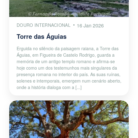
DOURO INTERNACIONAL
16 Jan 2026
Torre das Águias
Erguida no silêncio da paisagem raiana, a Torre das
Águias, em Figueira de Castelo Rodrigo, guarda a
memória de um antigo templo romano e afirma-se
hoje como um dos testemunhos mais singulares da
presença romana no interior do país. As suas ruínas,
solenes e intemporais, emergem num cenário aberto,
onde a história dialoga com a [...]