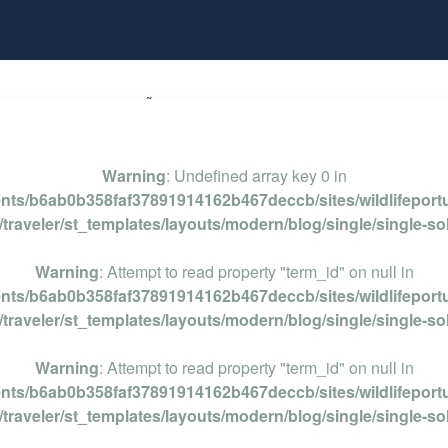
NG
OBSERVAÇÃO DE AVES
PERCURSOS
FO
Warning
: Undefined array key 0 in
ents/b6ab0b358faf37891914162b467deccb/sites/wildlifeportu
traveler/st_templates/layouts/modern/blog/single/single-so
Warning
: Attempt to read property "term_id" on null in
ents/b6ab0b358faf37891914162b467deccb/sites/wildlifeportu
traveler/st_templates/layouts/modern/blog/single/single-so
Warning
: Attempt to read property "term_id" on null in
ents/b6ab0b358faf37891914162b467deccb/sites/wildlifeportu
traveler/st_templates/layouts/modern/blog/single/single-so