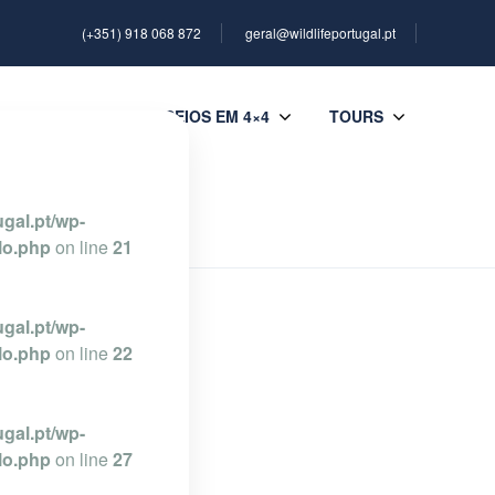
(+351) 918 068 872
geral@wildlifeportugal.pt
TO TOURS
PASSEIOS EM 4×4
TOURS
gal.pt/wp-
lo.php
on line
21
gal.pt/wp-
lo.php
on line
22
gal.pt/wp-
lo.php
on line
27