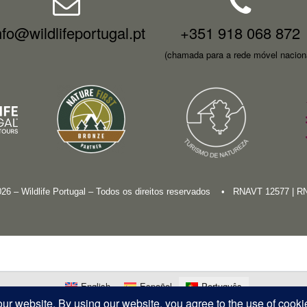
nfo@wildlifeportugal.pt
+351 918 068 872
(chamada para a rede móvel nacion
026 – Wildlife Portugal – Todos os direitos reservados • RNAVT 12577 | 
English
Español
Português