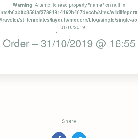
Warning
: Attempt to read property "name" on null in
ents/b6ab0b358faf37891914162b467deccb/sites/wildlifeportu
traveler/st_templates/layouts/modern/blog/single/single-so
31/10/2019
Order – 31/10/2019 @ 16:55
Share