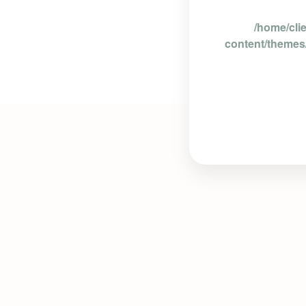
/home/cli
content/themes/