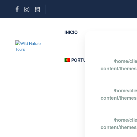
INÍCIO
PASSEIOS REWILDI
PORTUGUÊS
/home/cli
content/themes/
/home/cli
content/themes/
/home/cli
content/themes/