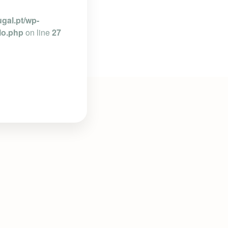
gal.pt/wp-
lo.php
on line
27