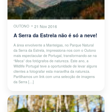
OUTONO
21 Nov 2016
A Serra da Estrela não é só a neve!
A área envolvente a Manteigas, no Parque Natural
da Serra da Estrela, impressiona-nos com o Outono
mais espectacular de Portugal, transformando-se na
“Meca” dos fotógrafos de natureza. Este ano, a
Wildlife Portugal teve a oportunidade de levar alguns
clientes a fotografar esta maravilha da natureza.
Partilhamos um link com uma selecção de imagens
da Serra […]