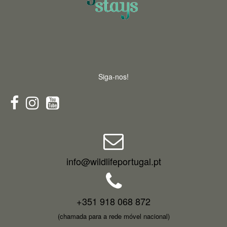
Siga-nos!
info@wildlifeportugal.pt
+351 918 068 872
(chamada para a rede móvel nacional)