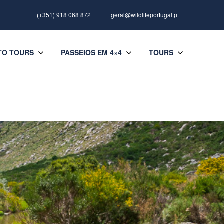
(+351) 918 068 872
geral@wildlifeportugal.pt
TO TOURS
PASSEIOS EM 4×4
TOURS