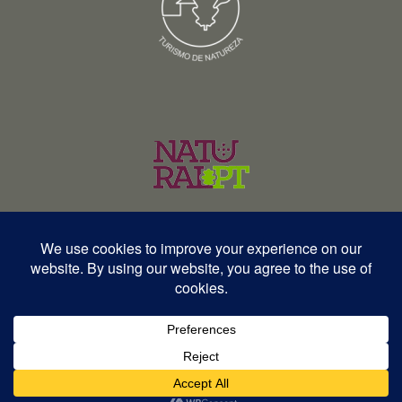
© Copyright 2026 – Wildlife Portugal – Todos os direitos reservados •
RNAVT 12577 | RNAAT 369/2025
English
Español
Português