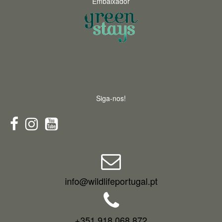
Embaixador
Siga-nos!
info@wildlifeportugal.pt
+351 918 068 872