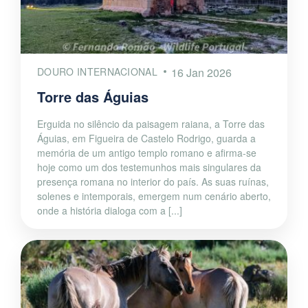
DOURO INTERNACIONAL
16 Jan 2026
Torre das Águias
Erguida no silêncio da paisagem raiana, a Torre das
Águias, em Figueira de Castelo Rodrigo, guarda a
memória de um antigo templo romano e afirma-se
hoje como um dos testemunhos mais singulares da
presença romana no interior do país. As suas ruínas,
solenes e intemporais, emergem num cenário aberto,
onde a história dialoga com a [...]