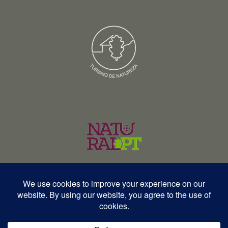
© Copyright 2026 – Wildlife Portugal – Todos os direitos reservados •
RNAVT 12577 | RNAAT 369/2025