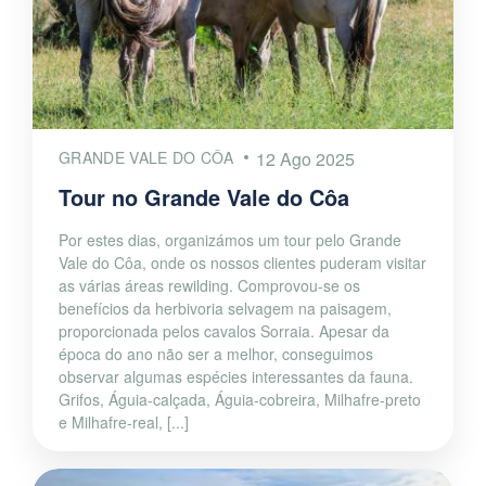
GRANDE VALE DO CÔA
12 Ago 2025
Tour no Grande Vale do Côa
Por estes dias, organizámos um tour pelo Grande
Vale do Côa, onde os nossos clientes puderam visitar
as várias áreas rewilding. Comprovou-se os
benefícios da herbivoria selvagem na paisagem,
proporcionada pelos cavalos Sorraia. Apesar da
época do ano não ser a melhor, conseguimos
observar algumas espécies interessantes da fauna.
Grifos, Águia-calçada, Águia-cobreira, Milhafre-preto
e Milhafre-real, [...]