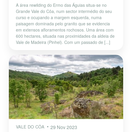
A área rewilding do Ermo das Águias situa-se no
Grande Vale do Côa, num sector intermédio do seu
curso e ocupando a margem esquerda, numa
paisagem dominada pelo granito que se evidencia
em extensos afloramentos rochosos. Uma área com
600 hectares, situada nas proximidades da aldeia de
Vale de Madeira (Pinhel). Com um passado de [...]
VALE DO CÔA
29 Nov 2023