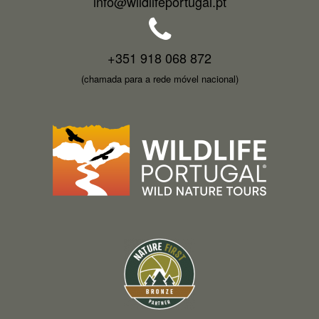
info@wildlifeportugal.pt
+351 918 068 872
(chamada para a rede móvel nacional)