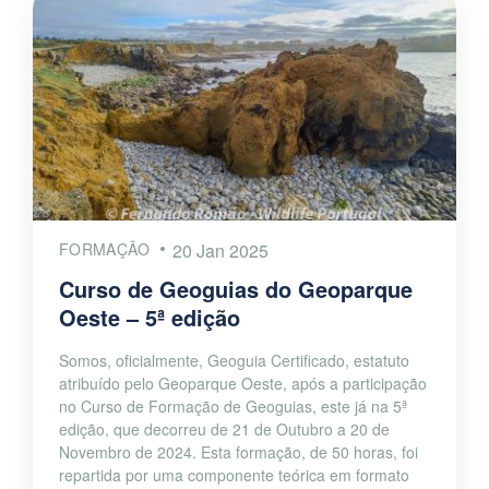
FORMAÇÃO
20 Jan 2025
Curso de Geoguias do Geoparque
Oeste – 5ª edição
Somos, oficialmente, Geoguia Certificado, estatuto
atribuído pelo Geoparque Oeste, após a participação
no Curso de Formação de Geoguias, este já na 5ª
edição, que decorreu de 21 de Outubro a 20 de
Novembro de 2024. Esta formação, de 50 horas, foi
repartida por uma componente teórica em formato