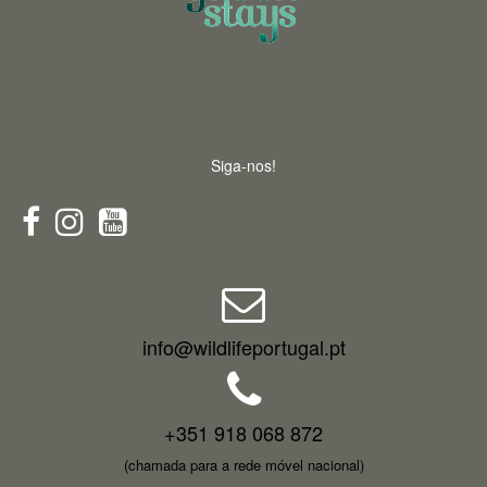
Siga-nos!
info@wildlifeportugal.pt
+351 918 068 872
(chamada para a rede móvel nacional)