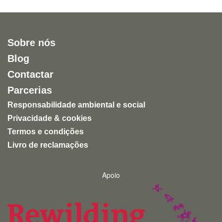
é inevitável: enquanto aqui se promove a liberdade, o
conhecimento e a proteção da vida selvagem,
muitos zoológicos continuam a assentar na privação
de liberdade e na exploração de animais para
Sobre nós
entretenimento humano.
Blog
Uma experiência inspiradora, autêntica e altamente
Contactar
recomendável para quem quer conhecer a natureza
de forma ética e responsável.
Parcerias
Responsabilidade ambiental e social
Privacidade & cookies
Termos e condições
Livro de reclamações
Apoio