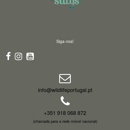
Siga-nos!
info@wildlifeportugal.pt
+351 918 068 872
(chamada para a rede móvel nacional)