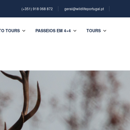
(+351) 918 068 872
geral@wildlifeportugal.pt
TO TOURS
PASSEIOS EM 4×4
TOURS