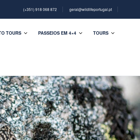
(+351) 918 068 872
geral@wildlifeportugal.pt
TO TOURS
PASSEIOS EM 4×4
TOURS