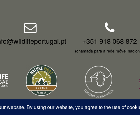
nfo@wildlifeportugal.pt
+351 918 068 872
(chamada para a rede móvel nacion
026 – Wildlife Portugal – Todos os direitos reservados • RNAVT 12577 | 