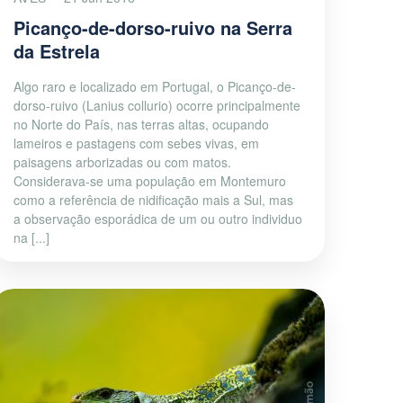
Picanço-de-dorso-ruivo na Serra
da Estrela
Algo raro e localizado em Portugal, o Picanço-de-
dorso-ruivo (Lanius collurio) ocorre principalmente
no Norte do País, nas terras altas, ocupando
lameiros e pastagens com sebes vivas, em
paisagens arborizadas ou com matos.
Considerava-se uma população em Montemuro
como a referência de nidificação mais a Sul, mas
a observação esporádica de um ou outro individuo
na [...]