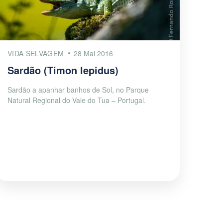
VIDA SELVAGEM
28 Mai 2016
Sardão (Timon lepidus)
Sardão a apanhar banhos de Sol, no Parque
Natural Regional do Vale do Tua – Portugal.