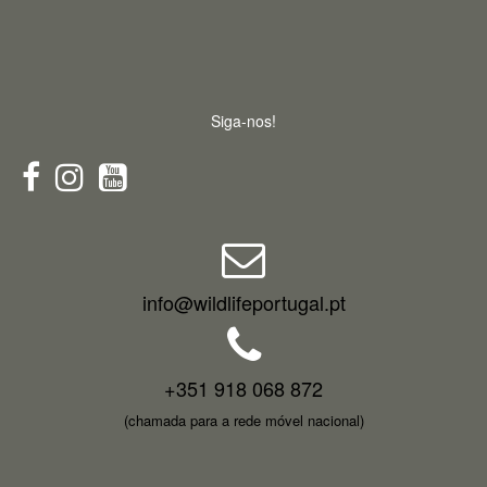
Siga-nos!
info@wildlifeportugal.pt
+351 918 068 872
(chamada para a rede móvel nacional)