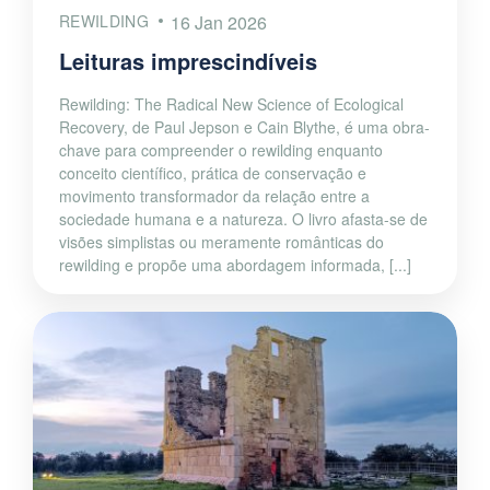
REWILDING
16 Jan 2026
Leituras imprescindíveis
Rewilding: The Radical New Science of Ecological
Recovery, de Paul Jepson e Cain Blythe, é uma obra-
chave para compreender o rewilding enquanto
conceito científico, prática de conservação e
movimento transformador da relação entre a
sociedade humana e a natureza. O livro afasta-se de
visões simplistas ou meramente românticas do
rewilding e propõe uma abordagem informada, [...]