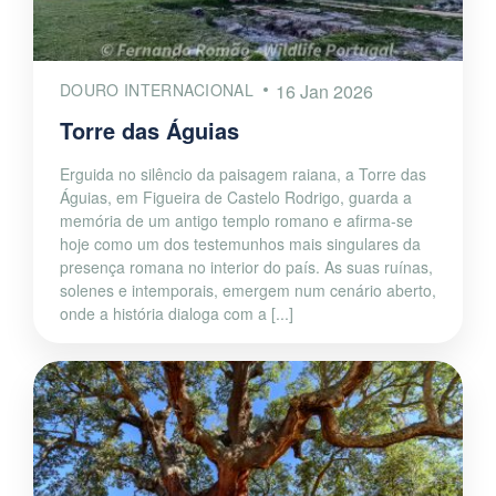
DOURO INTERNACIONAL
16 Jan 2026
Torre das Águias
Erguida no silêncio da paisagem raiana, a Torre das
Águias, em Figueira de Castelo Rodrigo, guarda a
memória de um antigo templo romano e afirma-se
hoje como um dos testemunhos mais singulares da
presença romana no interior do país. As suas ruínas,
solenes e intemporais, emergem num cenário aberto,
onde a história dialoga com a [...]