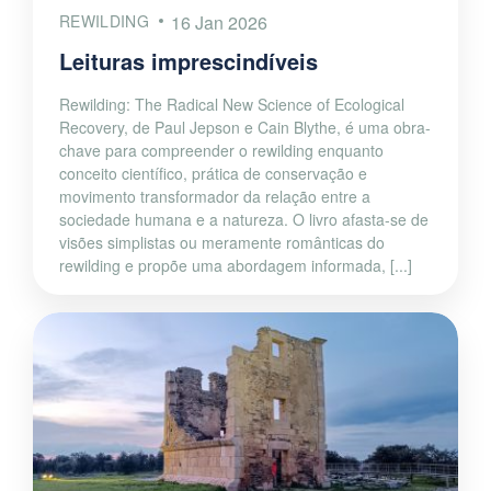
REWILDING
16 Jan 2026
Leituras imprescindíveis
Rewilding: The Radical New Science of Ecological
Recovery, de Paul Jepson e Cain Blythe, é uma obra-
chave para compreender o rewilding enquanto
conceito científico, prática de conservação e
movimento transformador da relação entre a
sociedade humana e a natureza. O livro afasta-se de
visões simplistas ou meramente românticas do
rewilding e propõe uma abordagem informada, [...]