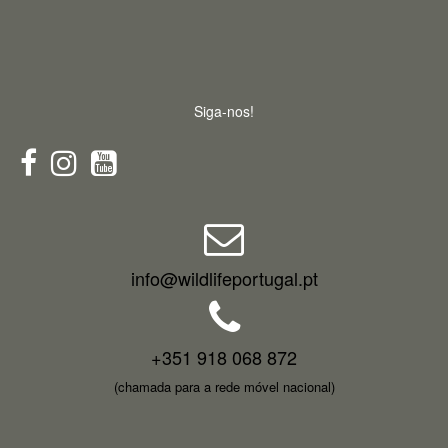
Siga-nos!
info@wildlifeportugal.pt
+351 918 068 872
(chamada para a rede móvel nacional)