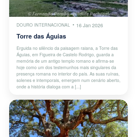
DOURO INTERNACIONAL
16 Jan 2026
Torre das Águias
Erguida no silêncio da paisagem raiana, a Torre das
Águias, em Figueira de Castelo Rodrigo, guarda a
memória de um antigo templo romano e afirma-se
hoje como um dos testemunhos mais singulares da
presença romana no interior do país. As suas ruínas,
solenes e intemporais, emergem num cenário aberto,
onde a história dialoga com a [...]