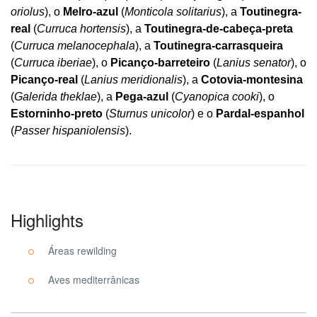
oriolus
), o
Melro-azul
(
Monticola solitarius
), a
Toutinegra-
real
(
Curruca hortensis
), a
Toutinegra-de-cabeça-preta
(
Curruca melanocephala
), a
Toutinegra-carrasqueira
(
Curruca iberiae
), o
Picanço-barreteiro
(
Lanius senator
), o
Picanço-real
(
Lanius meridionalis
), a
Cotovia-montesina
(
Galerida theklae
), a
Pega-azul
(
Cyanopica cooki
), o
Estorninho-preto
(
Sturnus unicolor
) e o
Pardal-espanhol
(
Passer hispaniolensis
).
Highlights
Áreas rewilding
Aves mediterrânicas