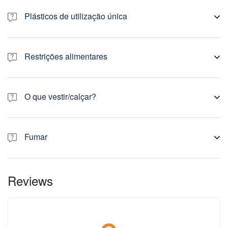
O itinerário pela região é feito em viatura, mas estão
previstas várias paragens para explorar pequenos
Plásticos de utilização única
percursos pedestres.
Nas nossas actividades, promovemos a não utilização de
plásticos de utilização única. Desta forma, recomendamos
Restrições alimentares
aos nossos clientes que tragam o seu próprio cantil para
água.
Em caso de intolerância alimentar ou outras preferências
dietéticas, teremos todo o gosto em adaptar as refeições
O que vestir/calçar?
em conformidade, mas
pedimos-lhe que nos informe com
antecedência
.
Esta actividade requer calçado confortável (de preferência
botas de montanha ou sapatilhas), vestuário adaptado à
Fumar
estação do ano e às previsões meteorológicas.
Com tempo seco, é muito perigoso fumar no campo.
Pedimos-lhe que só fume no final da actividade. E não
Reviews
deite pontas de cigarro para o chão.