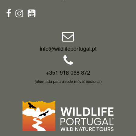
info@wildlifeportugal.pt
+351 918 068 872
(chamada para a rede móvel nacional)