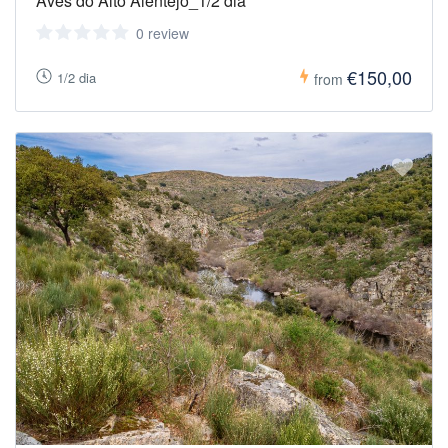
Aves do Alto Alentejo_1/2 dia
0 review
€150,00
1/2 dia
from