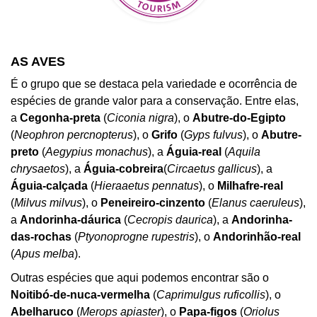
AS AVES
É o grupo que se destaca pela variedade e ocorrência de
espécies de grande valor para a conservação. Entre elas,
a
Cegonha-preta
(
Ciconia nigra
), o
Abutre-do-Egipto
(
Neophron percnopterus
), o
Grifo
(
Gyps fulvus
), o
Abutre-
preto
(
Aegypius monachus
), a
Águia-real
(
Aquila
chrysaetos
), a
Águia-cobreira
(
Circaetus gallicus
), a
Águia-calçada
(
Hieraaetus pennatus
), o
Milhafre-real
(
Milvus milvus
), o
Peneireiro-cinzento
(
Elanus caeruleus
),
a
Andorinha-dáurica
(
Cecropis daurica
), a
Andorinha-
das-rochas
(
Ptyonoprogne rupestris
), o
Andorinhão-real
(
Apus melba
).
Outras espécies que aqui podemos encontrar são o
Noitibó-de-nuca-vermelha
(
Caprimulgus ruficollis
), o
Abelharuco
(
Merops apiaster
), o
Papa-figos
(
Oriolus