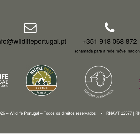
nfo@wildlifeportugal.pt
+351 918 068 872
(chamada para a rede móvel nacion
026 – Wildlife Portugal – Todos os direitos reservados • RNAVT 12577 | 