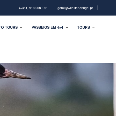
(+351) 918 068 872
geral@wildlifeportugal.pt
TO TOURS
PASSEIOS EM 4×4
TOURS