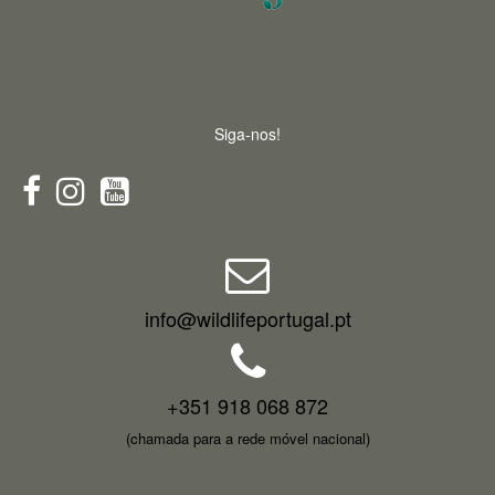
Siga-nos!
info@wildlifeportugal.pt
+351 918 068 872
(chamada para a rede móvel nacional)