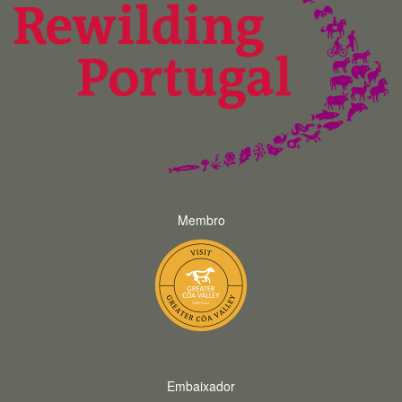
Membro
Embaixador