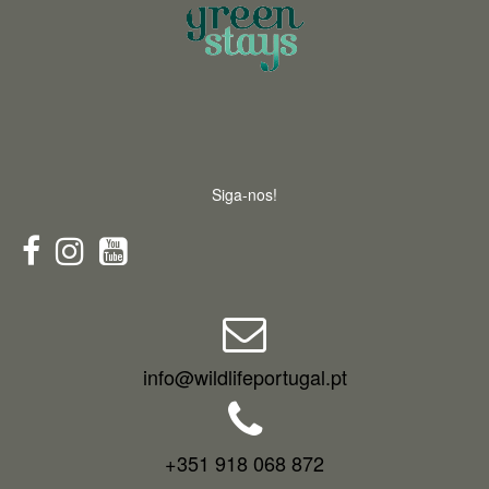
Siga-nos!
info@wildlifeportugal.pt
+351 918 068 872