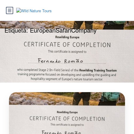
Etiqueta:
EuropeanSafariCompany