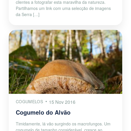
clientes a fotografar esta maravilha da natureza.
Partilhamos um link com uma selecção de imagens
da Serra […]
COGUMELOS
15 Nov 2016
Cogumelo do Alvão
Timidamente, lá vão surgindo os macrofungos. Um
cogumelo de tamanho considerável, cresce ao