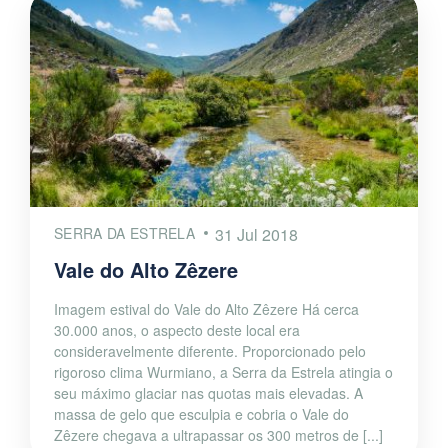
SERRA DA ESTRELA
31 Jul 2018
Vale do Alto Zêzere
Imagem estival do Vale do Alto Zêzere Há cerca
30.000 anos, o aspecto deste local era
consideravelmente diferente. Proporcionado pelo
rigoroso clima Wurmiano, a Serra da Estrela atingia o
seu máximo glaciar nas quotas mais elevadas. A
massa de gelo que esculpia e cobria o Vale do
Zêzere chegava a ultrapassar os 300 metros de [...]