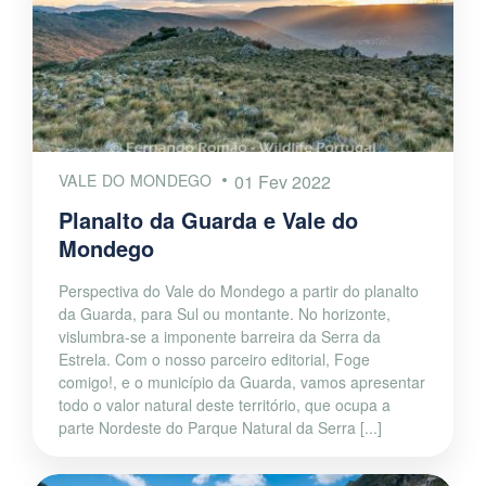
VALE DO MONDEGO
01 Fev 2022
Planalto da Guarda e Vale do
Mondego
Perspectiva do Vale do Mondego a partir do planalto
da Guarda, para Sul ou montante. No horizonte,
vislumbra-se a imponente barreira da Serra da
Estrela. Com o nosso parceiro editorial, Foge
comigo!, e o município da Guarda, vamos apresentar
todo o valor natural deste território, que ocupa a
parte Nordeste do Parque Natural da Serra [...]