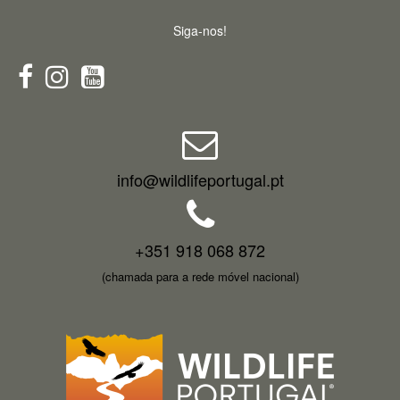
Siga-nos!
info@wildlifeportugal.pt
+351 918 068 872
(chamada para a rede móvel nacional)